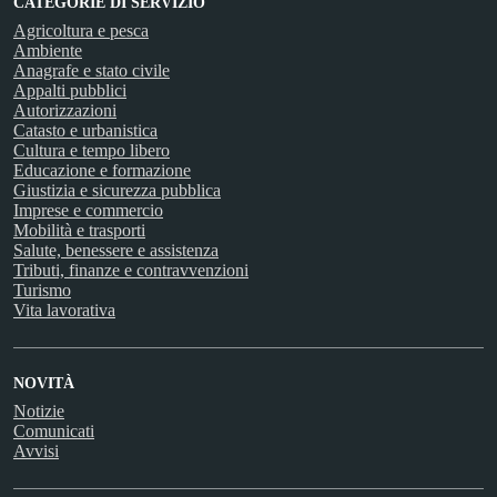
CATEGORIE DI SERVIZIO
Agricoltura e pesca
Ambiente
Anagrafe e stato civile
Appalti pubblici
Autorizzazioni
Catasto e urbanistica
Cultura e tempo libero
Educazione e formazione
Giustizia e sicurezza pubblica
Imprese e commercio
Mobilità e trasporti
Salute, benessere e assistenza
Tributi, finanze e contravvenzioni
Turismo
Vita lavorativa
NOVITÀ
Notizie
Comunicati
Avvisi