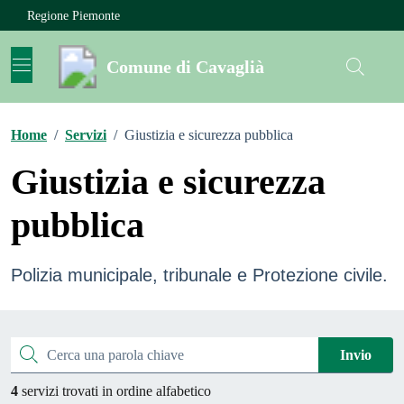
Vai ai contenuti
Vai al footer
Regione Piemonte
Comune di Cavaglià
Home
/
Servizi
/
Giustizia e sicurezza pubblica
Giustizia e sicurezza
pubblica
Polizia municipale, tribunale e Protezione civile.
Esplora tutti i servizi
Cerca una parola chiave
Invio
4
servizi trovati in ordine alfabetico