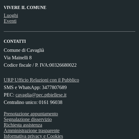
VIVERE IL COMUNE
Luoghi
Eventi
CONTATTI
Comune di Cavaglià
Via Mainelli 8
Codice fiscale / P. IVA:00326680022
URP Ufficio Relazioni con il Pubblico
SMS e WhatsApp: 3477807689
PEC:
cavaglia@pec.ptbiellese.it
Centralino unico: 0161 96038
Prenotazione appuntamento
Segnalazione disservizio
Richiesta assistenza
Amministrazione trasparente
Informativa privacy e Cookies