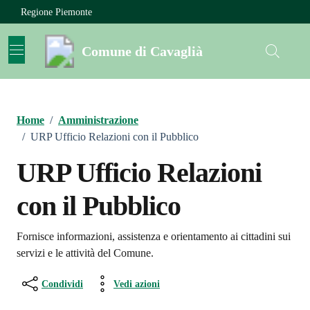
Vai ai contenuti
Vai al footer
Regione Piemonte
Comune di Cavaglià
Home
/
Amministrazione
/
URP Ufficio Relazioni con il Pubblico
URP Ufficio Relazioni
con il Pubblico
Fornisce informazioni, assistenza e orientamento ai cittadini sui
servizi e le attività del Comune.
Condividi
Vedi azioni