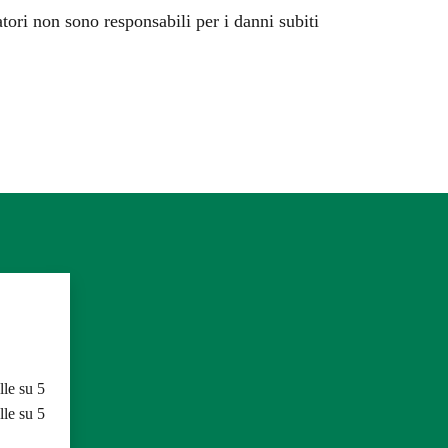
atori non sono responsabili per i danni subiti
lle su 5
lle su 5