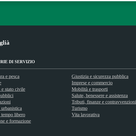
glià
IE DI SERVIZIO
ra e pesca
Giustizia e sicurezza pubblica
e
Imprese e commercio
e stato civile
Mobilità e trasporti
ubblici
Salute, benessere e assistenza
azioni
Tributi, finanze e contravvenzioni
 urbanistica
Turismo
 tempo libero
Vita lavorativa
ne e formazione