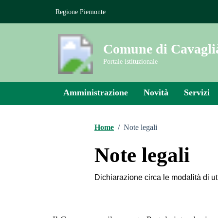
Vai ai contenuti
Vai al footer
Regione Piemonte
Comune di Cavagli
Portale istituzionale
Amministrazione
Novità
Servizi
Home
/
Note legali
Note legali
Dichiarazione circa le modalità di uti