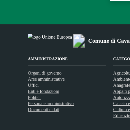
Comune di Cava
AMMINISTRAZIONE
CATEGOR
Organi di governo
Agricoltu
Aree amministrative
Ambient
Uffici
Anagrafe 
Enti e fondazioni
Appalti p
Politici
Autorizz
Personale amministrativo
Catasto e
Documenti e dati
Cultura e
Educazio