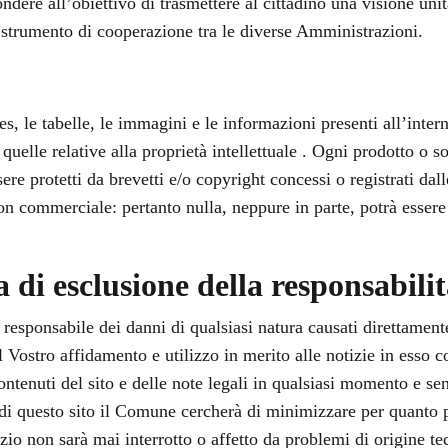
ndere all’obiettivo di trasmettere al cittadino una visione unit
 strumento di cooperazione tra le diverse Amministrazioni.
files, le tabelle, le immagini e le informazioni presenti all’inter
u quelle relative alla proprietà intellettuale . Ogni prodotto o
ssere protetti da brevetti e/o copyright concessi o registrati da
non commerciale: pertanto nulla, neppure in parte, potrà essere
la di esclusione della responsabili
responsabile dei danni di qualsiasi natura causati direttamente
l Vostro affidamento e utilizzo in merito alle notizie in esso c
contenuti del sito e delle note legali in qualsiasi momento e s
di questo sito il Comune cercherà di minimizzare per quanto po
zio non sarà mai interrotto o affetto da problemi di origine t