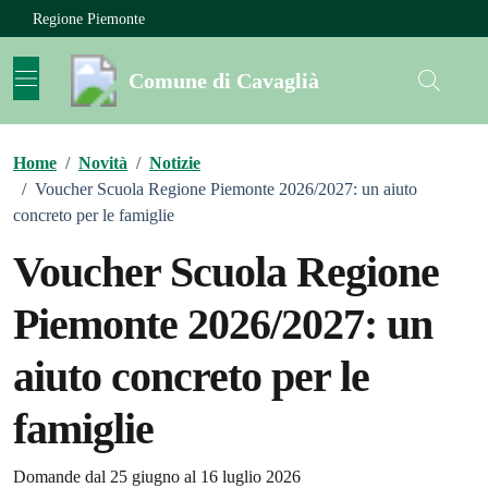
Vai ai contenuti
Vai al footer
Regione Piemonte
Comune di Cavaglià
Home
/
Novità
/
Notizie
/
Voucher Scuola Regione Piemonte 2026/2027: un aiuto
concreto per le famiglie
Voucher Scuola Regione
Piemonte 2026/2027: un
aiuto concreto per le
famiglie
Dettagli della notizia
Domande dal 25 giugno al 16 luglio 2026