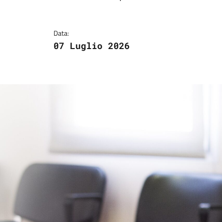
Dettagli della notizi
Data:
07 Luglio 2026