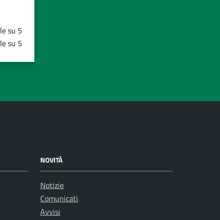
le su 5
le su 5
NOVITÀ
Notizie
Comunicati
Avvisi