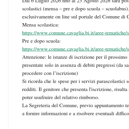
Dal 6 Luglio 2026 fino al 23 Agosto 2026 sarà possib
scolastici (mensa – pre e dopo scuola – scuolabus). 
esclusivamente on line sul portale del Comune di 
Mensa scolastica:
https://www.comune.cavaglia.bi.it/aree-tematiche/
Pre e dopo scuola:
https://www.comune.cavaglia.bi.it/aree-tematiche/s
Attenzione: le istanze di iscrizione per il prossim
presentate solo in assenza di debiti pregressi (da 
procedere con l’iscrizione)
Si ricorda che le spese per i servizi parascolastici 
redditi. Il genitore che presenta l'iscrizione, risult
poter usufruire del relativo rimborso.
La Segreteria del Comune, previo appuntamento tel
a fornire informazioni e a risolvere eventuali diffic