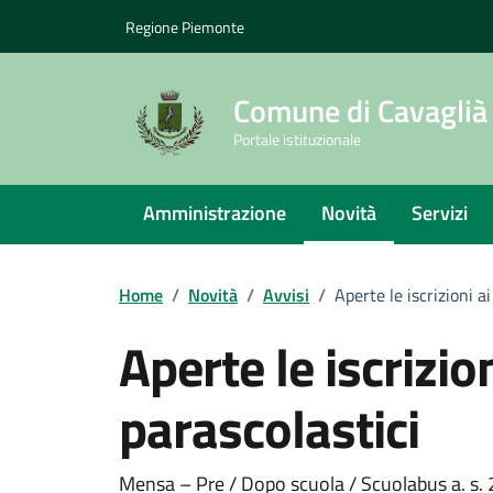
Vai ai contenuti
Vai al footer
Regione Piemonte
Comune di Cavaglià
Portale istituzionale
Amministrazione
Novità
Servizi
Home
/
Novità
/
Avvisi
/
Aperte le iscrizioni ai
Aperte le iscrizion
parascolastici
Mensa – Pre / Dopo scuola / Scuolabus a. s